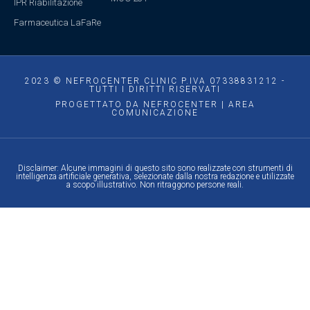
IPR Riabilitazione
Farmaceutica LaFaRe
2023 © NEFROCENTER CLINIC P.IVA 07338831212 -
TUTTI I DIRITTI RISERVATI
PROGETTATO DA NEFROCENTER | AREA
COMUNICAZIONE
Disclaimer: Alcune immagini di questo sito sono realizzate con strumenti di
intelligenza artificiale generativa, selezionate dalla nostra redazione e utilizzate
a scopo illustrativo. Non ritraggono persone reali.