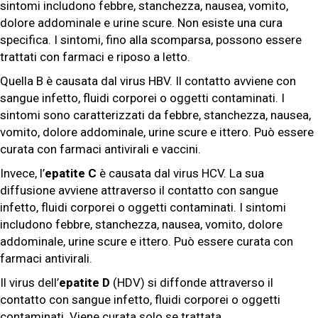
sintomi includono febbre, stanchezza, nausea, vomito,
dolore addominale e urine scure. Non esiste una cura
specifica. I sintomi, fino alla scomparsa, possono essere
trattati con farmaci e riposo a letto.
Quella B è causata dal virus HBV. Il contatto avviene con
sangue infetto, fluidi corporei o oggetti contaminati. I
sintomi sono caratterizzati da febbre, stanchezza, nausea,
vomito, dolore addominale, urine scure e ittero. Può essere
curata con farmaci antivirali e vaccini.
Invece, l’
epatite C
è causata dal virus HCV. La sua
diffusione avviene attraverso il contatto con sangue
infetto, fluidi corporei o oggetti contaminati. I sintomi
includono febbre, stanchezza, nausea, vomito, dolore
addominale, urine scure e ittero. Può essere curata con
farmaci antivirali.
Il virus dell’
epatite D
(HDV) si diffonde attraverso il
contatto con sangue infetto, fluidi corporei o oggetti
contaminati. Viene curata solo se trattata