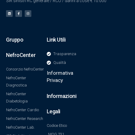
SIR sinistri RC generale / RCO / danni a cose € 10.000
Gruppo
Link Utili
Trasparenza
NefroCenter
Qualità
Consorzio NefroCenter
Informativa
NefroCenter
Privacy
Diagnostica
NefroCenter
Informazioni
Diabetologia
NefroCenter Cardio
Legali
NefroCenter Research
Codice Etico
NefroCenter Lab.
MOG 231