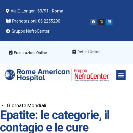
Via E. Longoni 69/91 - Roma
Prenotazioni: 06 2255290
Gruppo NefroCenter
Referti Online
Prenotazioni Online
PACCHETT
AREE ME
PRENOTA C
Giornate Mondiali
Epatite: le categorie, il
contagio e le cure