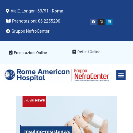
Via E. Longoni 69/91 - Roma
Prenotazioni: 06 2255290
Gruppo NefroCenter
Referti Online
Prenotazioni Online
PACCHETT
AREE ME
PRENOTA C