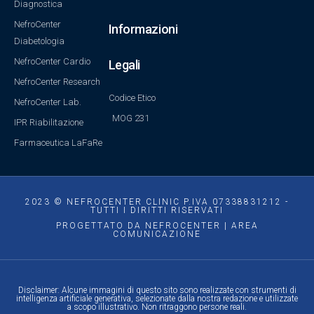
Diagnostica
NefroCenter
Informazioni
Diabetologia
NefroCenter Cardio
Legali
NefroCenter Research
Codice Etico
NefroCenter Lab.
MOG 231
IPR Riabilitazione
Farmaceutica LaFaRe
2023 © NEFROCENTER CLINIC P.IVA 07338831212 -
TUTTI I DIRITTI RISERVATI
PROGETTATO DA NEFROCENTER | AREA
COMUNICAZIONE
Disclaimer: Alcune immagini di questo sito sono realizzate con strumenti di
intelligenza artificiale generativa, selezionate dalla nostra redazione e utilizzate
a scopo illustrativo. Non ritraggono persone reali.