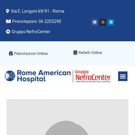
Via E. Longoni 69/91 - Roma
Prenotazioni: 06 2255290
Gruppo NefroCenter
Referti Online
Prenotazioni Online
PACCHETT
AREE ME
PRENOTA C