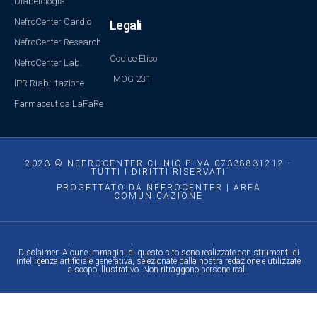
Diabetologia
NefroCenter Cardio
Legali
NefroCenter Research
Codice Etico
NefroCenter Lab.
MOG 231
IPR Riabilitazione
Farmaceutica LaFaRe
2023 © NEFROCENTER CLINIC P.IVA 07338831212 -
TUTTI I DIRITTI RISERVATI
PROGETTATO DA NEFROCENTER | AREA
COMUNICAZIONE
Disclaimer: Alcune immagini di questo sito sono realizzate con strumenti di
intelligenza artificiale generativa, selezionate dalla nostra redazione e utilizzate
a scopo illustrativo. Non ritraggono persone reali.