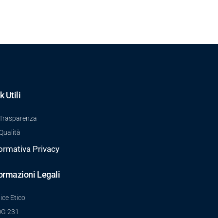
k Utili
Trasparenza
Qualità
ormativa Privacy
ormazioni Legali
ice Etico
G 231