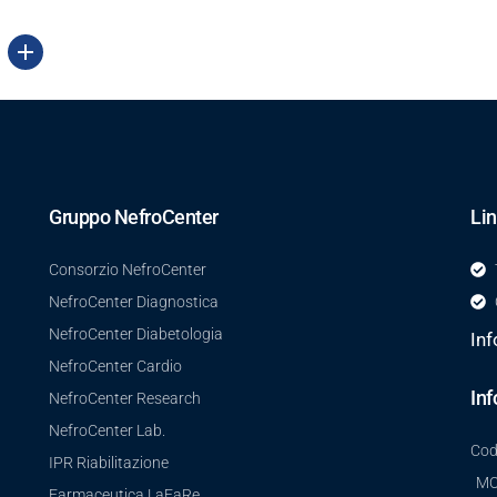
Gruppo NefroCenter
Lin
Consorzio NefroCenter
NefroCenter Diagnostica
NefroCenter Diabetologia
Inf
NefroCenter Cardio
Inf
NefroCenter Research
NefroCenter Lab.
Cod
IPR Riabilitazione
MO
Farmaceutica LaFaRe