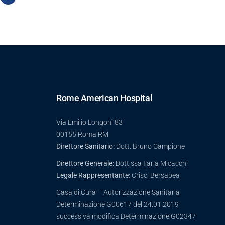
Rome American Hospital
Via Emilio Longoni 83
00155 Roma RM
Direttore Sanitario:
Dott. Bruno Campione
Direttore Generale:
Dott.ssa Ilaria Micacchi
Legale Rappresentante:
Crisci Bersabea
Casa di Cura – Autorizzazione Sanitaria
Determinazione G00617 del 24.01.2019
successiva modifica Determinazione G02347