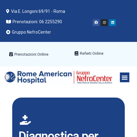
Via E. Longoni 69/91 - Roma
Prenotazioni: 06 2255290
Gruppo NefroCenter
Referti Online
Prenotazioni Online
PACCHETT
AREE ME
PRENOTA C
Diagnostica per