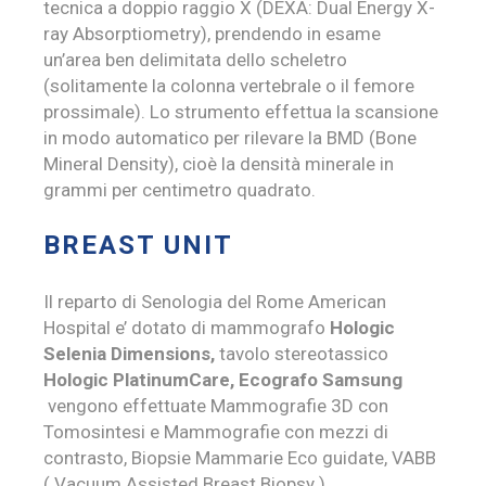
tecnica a doppio raggio X (DEXA: Dual Energy X-
ray Absorptiometry), prendendo in esame
un’area ben delimitata dello scheletro
(solitamente la colonna vertebrale o il femore
prossimale). Lo strumento effettua la scansione
in modo automatico per rilevare la BMD (Bone
Mineral Density), cioè la densità minerale in
grammi per centimetro quadrato.
BREAST UNIT
Il reparto di Senologia del Rome American
Hospital e’ dotato di mammografo
Hologic
Selenia Dimensions,
tavolo stereotassico
Hologic PlatinumCare, Ecografo Samsung
vengono effettuate Mammografie 3D con
Tomosintesi e Mammografie con mezzi di
contrasto, Biopsie Mammarie Eco guidate, VABB
( Vacuum Assisted Breast Biopsy )