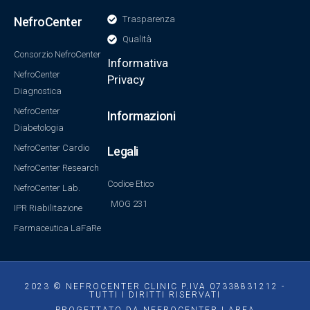
Trasparenza
NefroCenter
Qualità
Consorzio NefroCenter
Informativa
NefroCenter
Privacy
Diagnostica
NefroCenter
Informazioni
Diabetologia
NefroCenter Cardio
Legali
NefroCenter Research
Codice Etico
NefroCenter Lab.
MOG 231
IPR Riabilitazione
Farmaceutica LaFaRe
2023 © NEFROCENTER CLINIC P.IVA 07338831212 -
TUTTI I DIRITTI RISERVATI