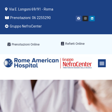
Via E. Longoni 69/91 - Roma
Prenotazioni: 06 2255290
Gruppo NefroCenter
Referti Online
Prenotazioni Online
PACCHETT
AREE ME
PRENOTA C