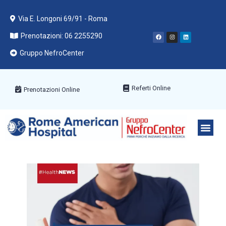
Via E. Longoni 69/91 - Roma
Prenotazioni: 06 2255290
Gruppo NefroCenter
Referti Online
Prenotazioni Online
PACCHETT
AREE ME
PRENOTA C