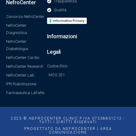
Trasparenza
NefroCenter
Qualità
Consorzio NefroCenter
Informativa Privacy
NefroCenter
Diagnostica
Informazioni
NefroCenter
Diabetologia
Legali
NefroCenter Cardio
Codice Etico
NefroCenter Research
MOG 231
NefroCenter Lab.
IPR Riabilitazione
Farmaceutica LaFaRe
2023 © NEFROCENTER CLINIC P.IVA 07338831212 -
TUTTI I DIRITTI RISERVATI
PROGETTATO DA NEFROCENTER | AREA
COMUNICAZIONE