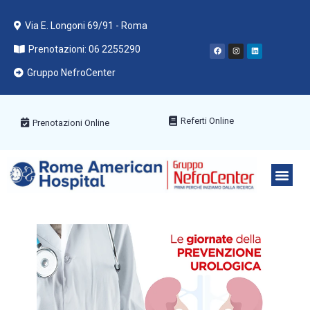
Via E. Longoni 69/91 - Roma
Prenotazioni: 06 2255290
Gruppo NefroCenter
Referti Online
Prenotazioni Online
PACCHETT
AREE ME
PRENOTA C