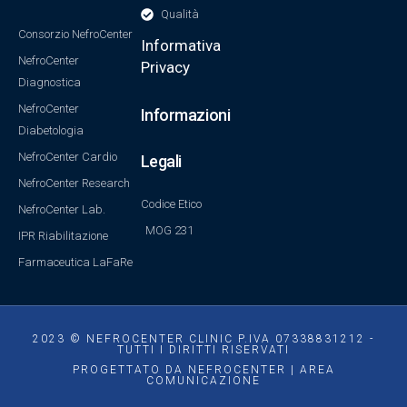
Qualità
Consorzio NefroCenter
Informativa
NefroCenter
Privacy
Diagnostica
NefroCenter
Informazioni
Diabetologia
NefroCenter Cardio
Legali
NefroCenter Research
Codice Etico
NefroCenter Lab.
MOG 231
IPR Riabilitazione
Farmaceutica LaFaRe
2023 © NEFROCENTER CLINIC P.IVA 07338831212 -
TUTTI I DIRITTI RISERVATI
PROGETTATO DA NEFROCENTER | AREA
COMUNICAZIONE