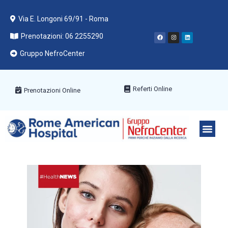
Via E. Longoni 69/91 - Roma
Prenotazioni: 06 2255290
Gruppo NefroCenter
Referti Online
Prenotazioni Online
PACCHETT
AREE ME
PRENOTA C