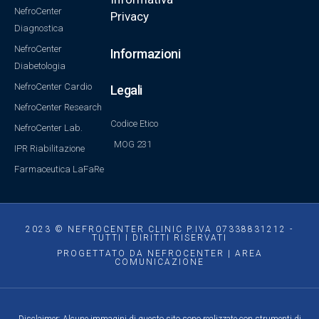
NefroCenter
Privacy
Diagnostica
NefroCenter
Informazioni
Diabetologia
NefroCenter Cardio
Legali
NefroCenter Research
Codice Etico
NefroCenter Lab.
MOG 231
IPR Riabilitazione
Farmaceutica LaFaRe
2023 © NEFROCENTER CLINIC P.IVA 07338831212 -
TUTTI I DIRITTI RISERVATI
PROGETTATO DA NEFROCENTER | AREA
COMUNICAZIONE