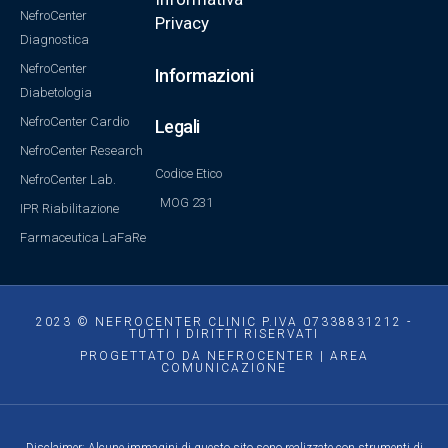
NefroCenter
Privacy
Diagnostica
NefroCenter
Informazioni
Diabetologia
NefroCenter Cardio
Legali
NefroCenter Research
Codice Etico
NefroCenter Lab.
MOG 231
IPR Riabilitazione
Farmaceutica LaFaRe
2023 © NEFROCENTER CLINIC P.IVA 07338831212 -
TUTTI I DIRITTI RISERVATI
PROGETTATO DA NEFROCENTER | AREA
COMUNICAZIONE