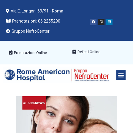
Via E. Longoni 69/91 - Roma
Prenotazioni: 06 2255290
Gruppo NefroCenter
Referti Online
Prenotazioni Online
PACCHETT
AREE ME
PRENOTA C